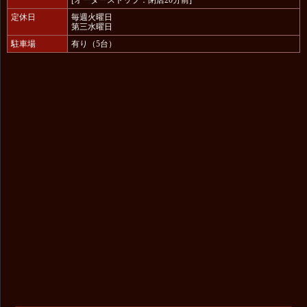
[オーダーストップ：閉店20分前]
定休日
毎週火曜日
第三水曜日
駐車場
有り（5台）