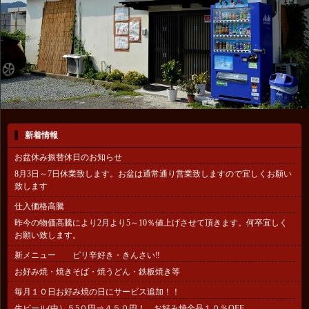
新着情報
お盆休み振替休日のお知らせ
8月3日～7日休業致します。お盆は通常通り営業致しますので宜しくお願い
致します
仕入価格高騰
昨今の物価高騰により2月より5～10％値上げさせて頂きます。何卒宜しく
お願い致します。
新メニュー ピリ辛好き・きんさい‼
お好み焼・焼きそば・焼うどん・鉄板焼き等
毎月１０日お好み焼の日にサービス追加！！
生ビール(中）５5０円⇒４５０円！ お好み焼全品１０％OFF