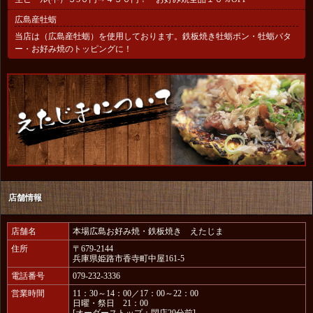
広島産牡蛎
当店は（広島産牡蛎）を使用しております。鉄板焼き牡蛎ポン・牡蛎バタ
ー・お好み焼のトッピングに！
店舗情報
店舗名
本場広島お好み焼・鉄板焼き えたじま
住所
〒679-2144
兵庫県姫路市香寺町中屋161-5
電話番号
079-232-3336
営業時間
11：30～14：00／17：00～22：00
日曜・祭日 21：00