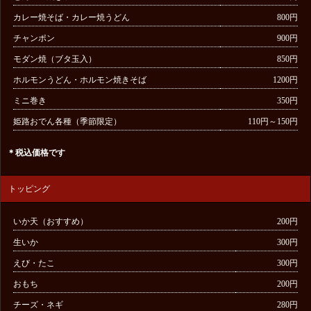
カレー焼そば・カレー焼うどん
800円
チャンポン
900円
モダン焼（ブタ玉入）
850円
ホルモンうどん・ホルモン焼きそば
1200円
ミニ巻き
350円
姫路おでん各種（季節限定）
110円～150円
＊税込価格です
トッピング
いか天（おすすめ）
200円
生いか
300円
えび・たこ
300円
おもち
200円
チーズ・ネギ
280円