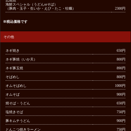
広島焼
海鮮スペシャル（うどんorそば）
（豚肉・玉子・生いか・えび・たこ・牡蠣）
2300円
※
税込価格です
その他
ネギ焼き
650円
ネギ豚焼（いか天）
800円
ネギ豚玉焼
890円
そばめし
800円
オムそばめし
1000円
オムそば
900円
焼そば・うどん
650円
塩焼きそば
750円
豚キムチうどん
900円
とんこつ焼きラーメン
750円