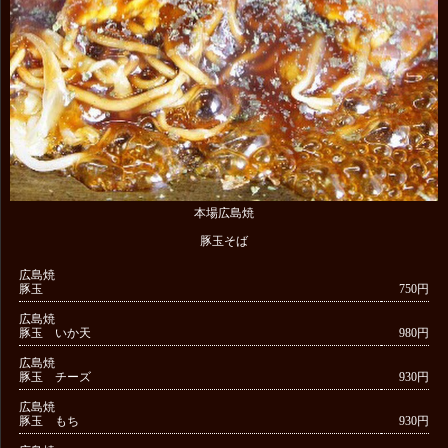
本場広島焼
豚玉そば
広島焼
豚玉
750円
広島焼
豚玉 いか天
980円
広島焼
豚玉 チーズ
930円
広島焼
豚玉 もち
930円